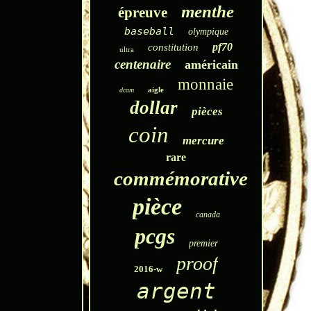
menthe
épreuve
baseball
olympique
pf70
constitution
ultra
centenaire
américain
monnaie
aigle
dcam
dollar
pièces
coin
mercure
rare
commémorative
pièce
canada
pcgs
premier
proof
2016-w
argent