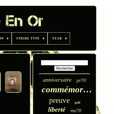
ON
STRIKE TYPE
YEAR
anniversaire
pr70
commémoratif
preuve
gold
liberté
ms70