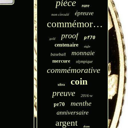
pièce
rare
épreuve
non circulé
commémoratif
proof
pf70
gold
centenaire
aigle
monnaie
baseball
mercure
olympique
commémorative
coin
ultra
preuve
2016-w
menthe
pr70
anniversaire
argent
dcam