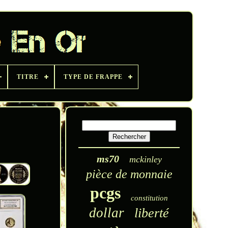
TITRE
TYPE DE FRAPPE
ms70
mckinley
pièce de monnaie
pcgs
constitution
dollar
liberté