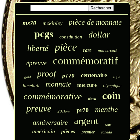
pièce de monnaie
ms70
mckinley
pcgs
dollar
constitution
pièce
liberté
rare
non circulé
commémoratif
épreuve
proof
centenaire
pf70
gold
aigle
monnaie
mercure
baseball
olympique
coin
commémorative
ultra
preuve
menthe
pr70
2016-w
argent
anniversaire
dcam
américain
pièces
premier
canada