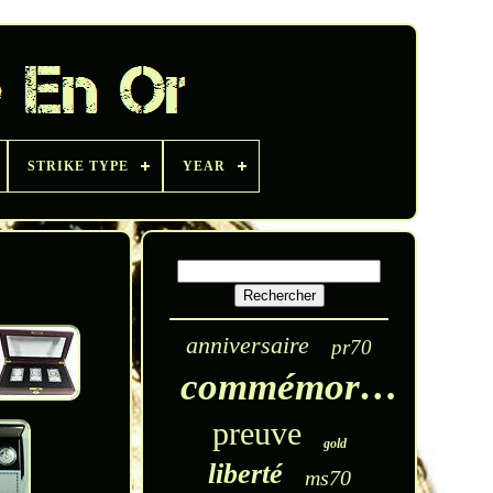
STRIKE TYPE
YEAR
anniversaire
pr70
commémoratif
preuve
gold
liberté
ms70