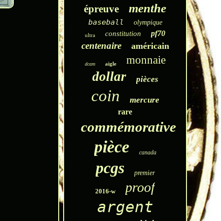
menthe
épreuve
baseball
olympique
pf70
constitution
ultra
centenaire
américain
monnaie
aigle
dcam
dollar
pièces
coin
mercure
rare
commémorative
pièce
canada
pcgs
premier
proof
2016-w
argent