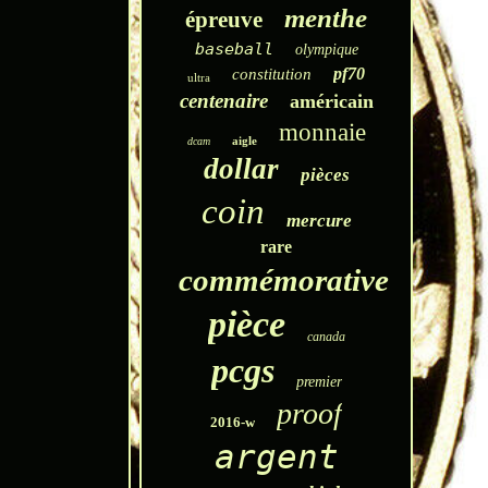
menthe
épreuve
baseball
olympique
pf70
constitution
ultra
centenaire
américain
monnaie
aigle
dcam
dollar
pièces
coin
mercure
rare
commémorative
pièce
canada
pcgs
premier
proof
2016-w
argent