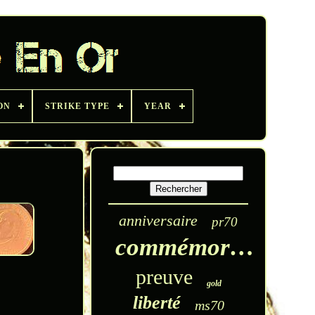
ON
STRIKE TYPE
YEAR
anniversaire
pr70
commémoratif
preuve
gold
liberté
ms70