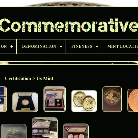
ION
DENOMINATION
FINENESS
MINT LOCATI
Certification > Us Mint