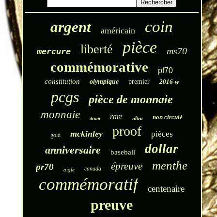
coin
argent
américain
pièce
liberté
ms70
mercure
commémorative
pf70
constitution
olympique
premier
2016-w
pcgs
pièce de monnaie
monnaie
rare
non circulé
ultra
dcam
proof
mckinley
pièces
gold
dollar
anniversaire
baseball
menthe
épreuve
pr70
canada
aigle
commémoratif
centenaire
preuve