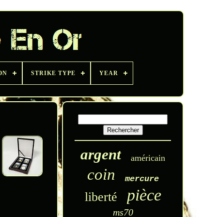
ON
STRIKE TYPE
YEAR
argent
américain
coin
mercure
pièce
liberté
ms70