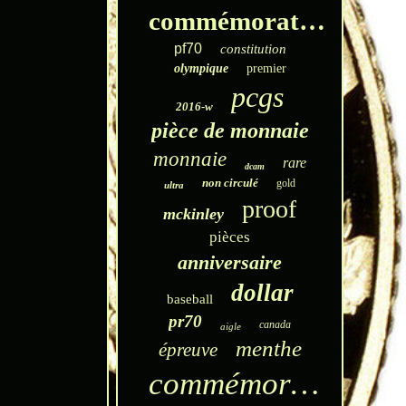
commémorative
pf70
constitution
olympique
premier
pcgs
2016-w
pièce de monnaie
monnaie
rare
dcam
non circulé
gold
ultra
proof
mckinley
pièces
anniversaire
dollar
baseball
pr70
canada
aigle
menthe
épreuve
commémoratif