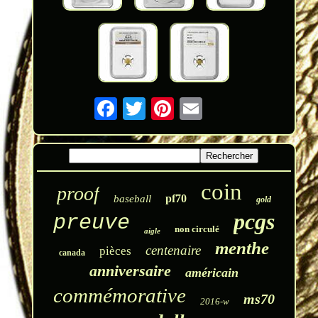
coin
proof
pf70
baseball
gold
pcgs
preuve
non circulé
aigle
menthe
centenaire
pièces
canada
anniversaire
américain
commémorative
ms70
2016-w