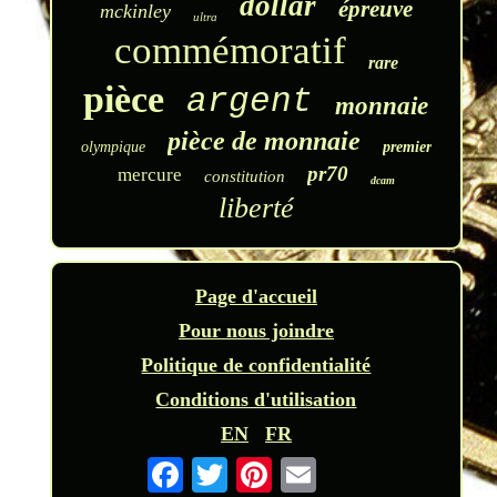
dollar
épreuve
mckinley
ultra
commémoratif
rare
pièce
argent
monnaie
pièce de monnaie
olympique
premier
pr70
mercure
constitution
dcam
liberté
Page d'accueil
Pour nous joindre
Politique de confidentialité
Conditions d'utilisation
EN
FR