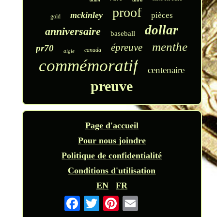
proof
mckinley
pièces
gold
dollar
anniversaire
baseball
menthe
épreuve
pr70
canada
aigle
commémoratif
centenaire
preuve
Page d'accueil
Pour nous joindre
Politique de confidentialité
Conditions d'utilisation
EN
FR