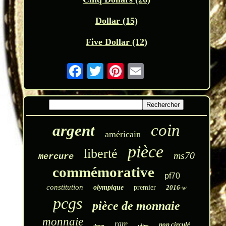
Dollar (15)
Five Dollar (12)
coin
argent
américain
pièce
liberté
ms70
mercure
commémorative
pf70
constitution
olympique
premier
2016-w
pcgs
pièce de monnaie
monnaie
rare
non circulé
ultra
dcam