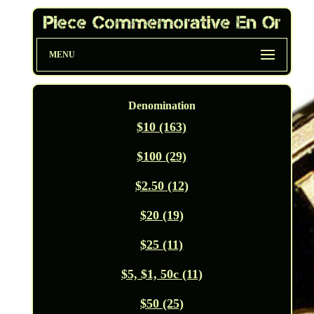
MENU
Denomination
$10 (163)
$100 (29)
$2.50 (12)
$20 (19)
$25 (11)
$5, $1, 50c (11)
$50 (25)