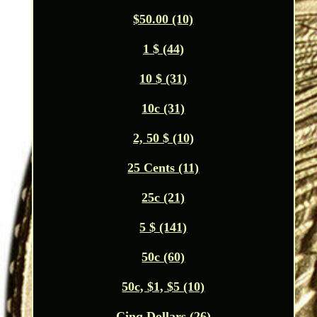
$50.00 (10)
1 $ (44)
10 $ (31)
10c (31)
2, 50 $ (10)
25 Cents (11)
25c (21)
5 $ (141)
50c (60)
50c, $1, $5 (10)
Cinq Dollars (26)