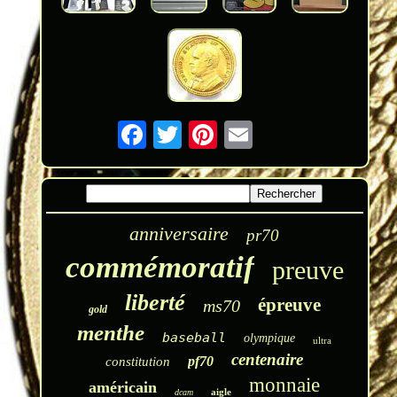
anniversaire
pr70
commémoratif
preuve
liberté
épreuve
ms70
gold
menthe
baseball
olympique
ultra
centenaire
pf70
constitution
monnaie
américain
aigle
dcam