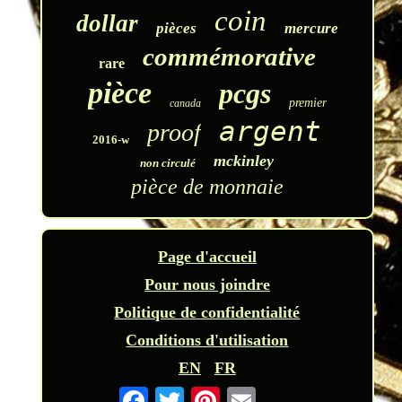
coin
dollar
pièces
mercure
commémorative
rare
pièce
pcgs
premier
canada
argent
proof
2016-w
mckinley
non circulé
pièce de monnaie
Page d'accueil
Pour nous joindre
Politique de confidentialité
Conditions d'utilisation
EN
FR