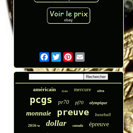
américain
mercure
ultra
dcam
pcgs
pr70
pf70
olympique
preuve
monnaie
baseball
dollar
épreuve
2016-w
canada