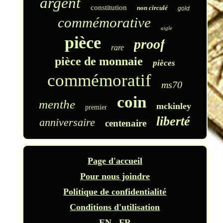
argent
constitution
non circulé
gold
commémorative
aigle
pièce
proof
rare
pièce de monnaie
pièces
commémoratif
ms70
coin
menthe
mckinley
premier
liberté
anniversaire
centenaire
Page d'accueil
Pour nous joindre
Politique de confidentialité
Conditions d'utilisation
EN
FR