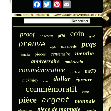
coin
proof
pf70
baseball
gold
pcgs
preuve
non circulé
aigle
menthe
centenaire
pièces
canada
anniversaire
américain
commémorative
ms70
2016-w
dollar
épreuve
mckinley
ultra
commémoratif
rare
pièce
argent
monnaie
pièce de monnaie
olympique
premier