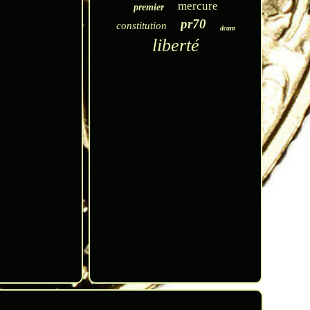
mercure
premier
pr70
constitution
dcam
liberté