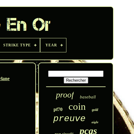
STRIKE TYPE
YEAR
rlane
proof
baseball
coin
pf70
gold
preuve
aigle
pcgs
non circulé