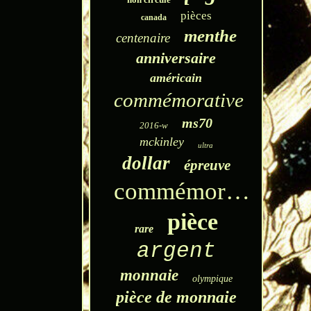
pièces
canada
menthe
centenaire
anniversaire
américain
commémorative
ms70
2016-w
mckinley
ultra
dollar
épreuve
commémoratif
pièce
rare
argent
monnaie
olympique
pièce de monnaie