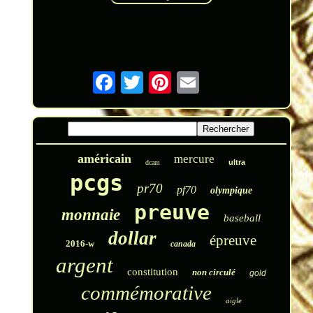
américain
mercure
ultra
dcam
pcgs
pr70
pf70
olympique
preuve
monnaie
baseball
dollar
épreuve
2016-w
canada
argent
constitution
non circulé
gold
commémorative
aigle