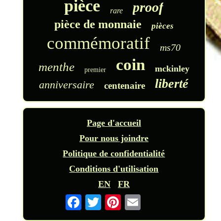
pièce
proof
rare
pièce de monnaie
pièces
commémoratif
ms70
coin
menthe
mckinley
premier
liberté
anniversaire
centenaire
Page d'accueil
Pour nous joindre
Politique de confidentialité
Conditions d'utilisation
EN
FR