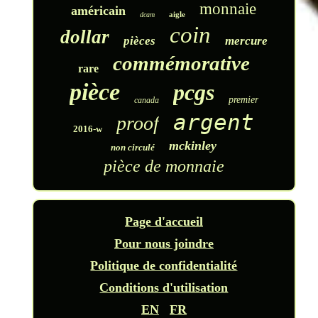
monnaie
américain
aigle
dcam
coin
dollar
pièces
mercure
commémorative
rare
pièce
pcgs
premier
canada
argent
proof
2016-w
mckinley
non circulé
pièce de monnaie
Page d'accueil
Pour nous joindre
Politique de confidentialité
Conditions d'utilisation
EN
FR