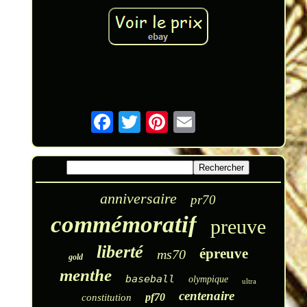
anniversaire
pr70
commémoratif
preuve
liberté
épreuve
ms70
gold
menthe
baseball
olympique
ultra
centenaire
pf70
constitution