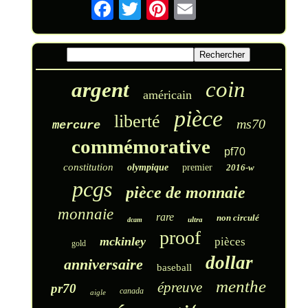
coin
argent
américain
pièce
liberté
ms70
mercure
commémorative
pf70
constitution
olympique
premier
2016-w
pcgs
pièce de monnaie
monnaie
rare
non circulé
ultra
dcam
proof
mckinley
pièces
gold
dollar
anniversaire
baseball
menthe
épreuve
pr70
canada
aigle