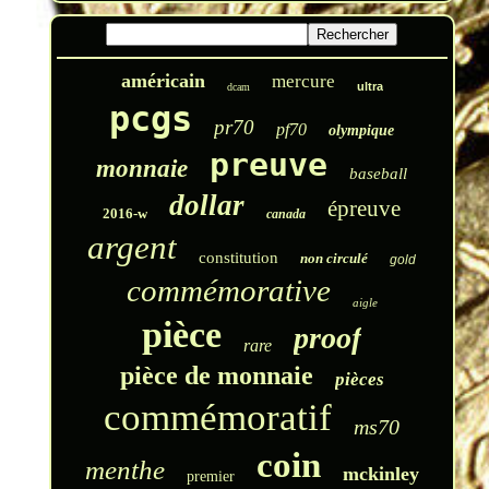
américain
mercure
ultra
dcam
pcgs
pr70
pf70
olympique
preuve
monnaie
baseball
dollar
épreuve
2016-w
canada
argent
constitution
non circulé
gold
commémorative
aigle
pièce
proof
rare
pièce de monnaie
pièces
commémoratif
ms70
coin
menthe
mckinley
premier