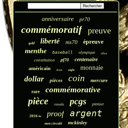
anniversaire
pr70
commémoratif
preuve
liberté
épreuve
ms70
gold
menthe
baseball
olympique
ultra
centenaire
pf70
constitution
monnaie
américain
aigle
dcam
coin
dollar
pièces
mercure
commémorative
rare
pièce
pcgs
premier
canada
argent
proof
2016-w
mckinley
non circulé