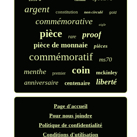
argent
constitution
non circulé
gold
commémorative
aigle
pièce
proof
rare
pièce de monnaie
pièces
commémoratif
ms70
coin
menthe
mckinley
premier
liberté
anniversaire
centenaire
Page d'accueil
Pour nous joindre
Politique de confidentialité
Conditions d'utilisation