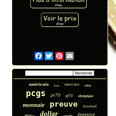
américain
mercure
ultra
dcam
pcgs
pr70
pf70
olympique
preuve
monnaie
baseball
dollar
épreuve
2016-w
canada