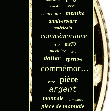
pièces
canada
menthe
centenaire
anniversaire
américain
commémorative
ms70
2016-w
mckinley
ultra
dollar
épreuve
commémoratif
pièce
rare
argent
monnaie
olympique
pièce de monnaie