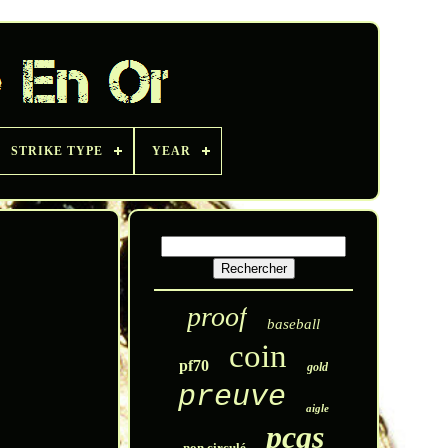
STRIKE TYPE
YEAR
proof
baseball
coin
pf70
gold
preuve
aigle
pcgs
non circulé