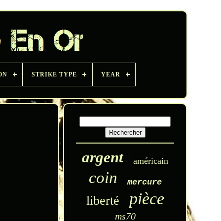
ON
STRIKE TYPE
YEAR
argent
américain
coin
mercure
pièce
liberté
ms70