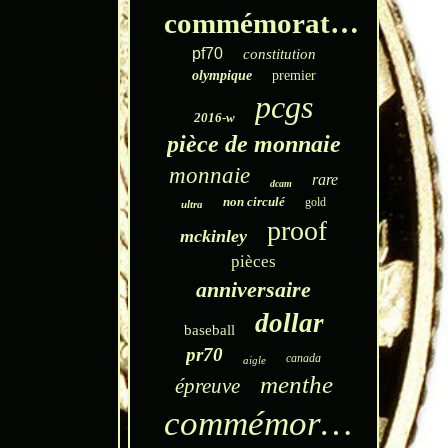
commémorative
pf70
constitution
olympique
premier
pcgs
2016-w
pièce de monnaie
monnaie
rare
dcam
non circulé
gold
ultra
proof
mckinley
pièces
anniversaire
dollar
baseball
pr70
canada
aigle
menthe
épreuve
commémoratif