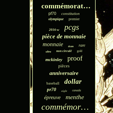
commémorative
pf70
constitution
olympique
premier
pcgs
2016-w
pièce de monnaie
monnaie
rare
dcam
non circulé
gold
ultra
proof
mckinley
pièces
anniversaire
dollar
baseball
pr70
canada
aigle
menthe
épreuve
commémoratif