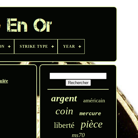
ON
STRIKE TYPE
YEAR
ulée
argent
américain
coin
mercure
pièce
liberté
ms70