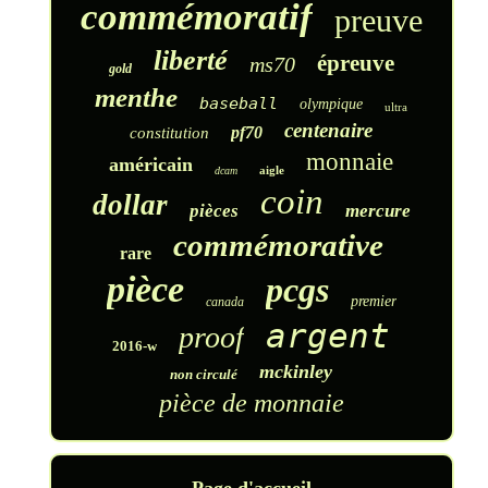
commémoratif
preuve
liberté
épreuve
ms70
gold
menthe
baseball
olympique
ultra
centenaire
pf70
constitution
monnaie
américain
aigle
dcam
coin
dollar
pièces
mercure
commémorative
rare
pièce
pcgs
premier
canada
argent
proof
2016-w
mckinley
non circulé
pièce de monnaie