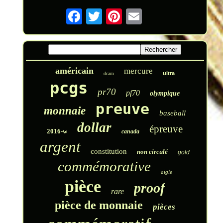
américain
mercure
ultra
dcam
pcgs
pr70
pf70
olympique
preuve
monnaie
baseball
dollar
épreuve
2016-w
canada
argent
constitution
non circulé
gold
commémorative
aigle
pièce
proof
rare
pièce de monnaie
pièces