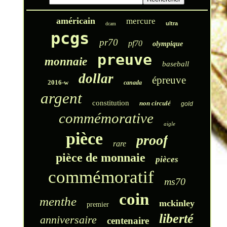
américain
mercure
ultra
dcam
pcgs
pr70
pf70
olympique
preuve
monnaie
baseball
dollar
épreuve
2016-w
canada
argent
constitution
non circulé
gold
commémorative
aigle
pièce
proof
rare
pièce de monnaie
pièces
commémoratif
ms70
coin
menthe
mckinley
premier
liberté
anniversaire
centenaire