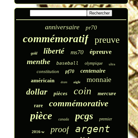
anniversaire
pr70
commémoratif
preuve
liberté
épreuve
ms70
gold
menthe
baseball
olympique
ultra
centenaire
pf70
constitution
monnaie
américain
aigle
dcam
coin
dollar
pièces
mercure
commémorative
rare
pièce
pcgs
premier
canada
argent
proof
2016-w