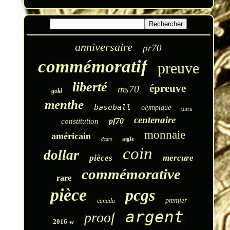
anniversaire
pr70
commémoratif
preuve
liberté
épreuve
ms70
gold
menthe
baseball
olympique
ultra
centenaire
pf70
constitution
monnaie
américain
aigle
dcam
coin
dollar
pièces
mercure
commémorative
rare
pièce
pcgs
premier
canada
argent
proof
2016-w